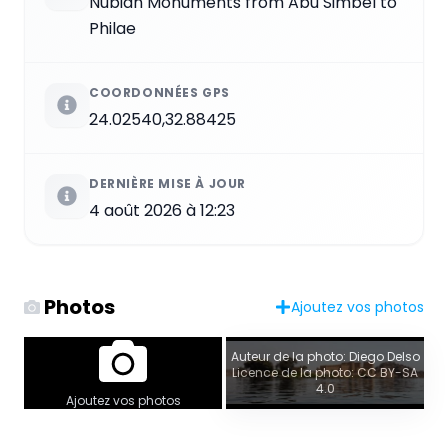
Nubian Monuments from Abu Simbel to
Philae
COORDONNÉES GPS
24.02540,32.88425
DERNIÈRE MISE À JOUR
4 août 2026 à 12:23
Photos
Ajoutez vos photos
Auteur de la photo: Diego Delso
Licence de la photo: CC BY-SA
4.0
Ajoutez vos photos