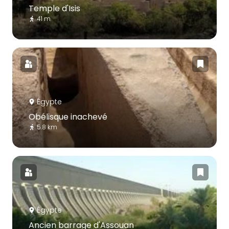
Temple d'Isis
41 m
Égypte
Obélisque inachevé
5.8 km
Égypte
Ancien barrage d'Assouan