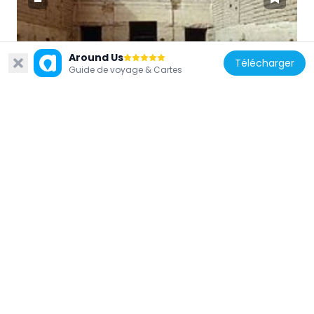
Égypte
Around Us
Télécharger
Kalabchah
Guide de voyage & Cartes
7.3 km
Égypte
Temple d'Amon
7.3 km