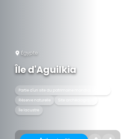
Égypte
Île d'Aguilkia
Partie d'un site du patrimoine mondial UNESCO
Réserve naturelle
Site archéologique
Île lacustre