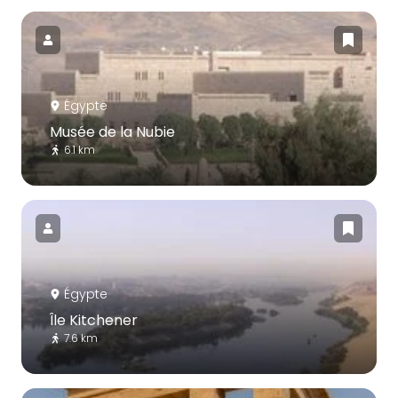
Égypte
Musée de la Nubie
6.1 km
Égypte
Île Kitchener
7.6 km