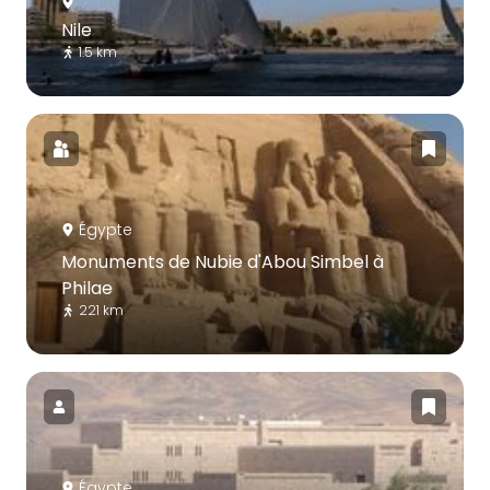
Nile
1.5 km
Égypte
Monuments de Nubie d'Abou Simbel à
Philae
221 km
Égypte