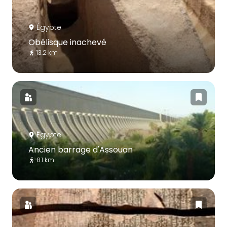
Égypte
Obélisque inachevé
13.2 km
Égypte
Ancien barrage d'Assouan
8.1 km