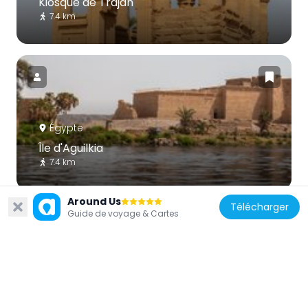
Kiosque de Trajan
7.4 km
Égypte
Île d'Aguilkia
7.4 km
Around Us
Télécharger
Guide de voyage & Cartes
Égypte
Kalabchah
134 m