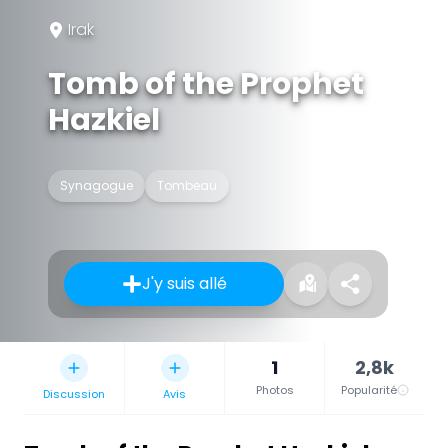
Irak
Tomb of the Prophet
Hazkiel
Synagogue
Tombeau
J'y suis allé
1
2,8k
Photos
Popularité
Discussion
Avis