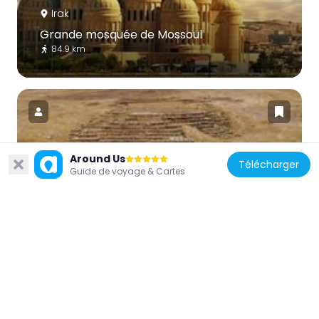
Irak
Grande mosquée de Mossoul
84.9 km
Around Us
Télécharger
Irak
Guide de voyage & Cartes
Jerwan
47.2 km
Irak