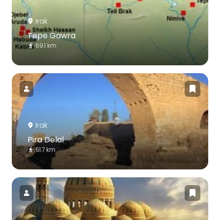
Irak
Tepe Gawra
69.1 km
Irak
Pira Delal
61.7 km