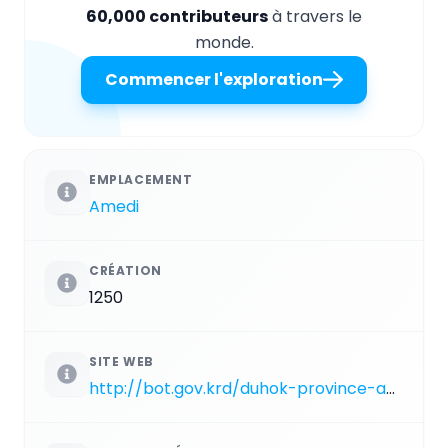
60,000 contributeurs
à travers le
monde.
Commencer l'exploration
EMPLACEMENT
Amedi
CRÉATION
1250
SITE WEB
http://bot.gov.krd/duhok-province-amedi/history-and-heritage/tomb-prophet-hazkiel