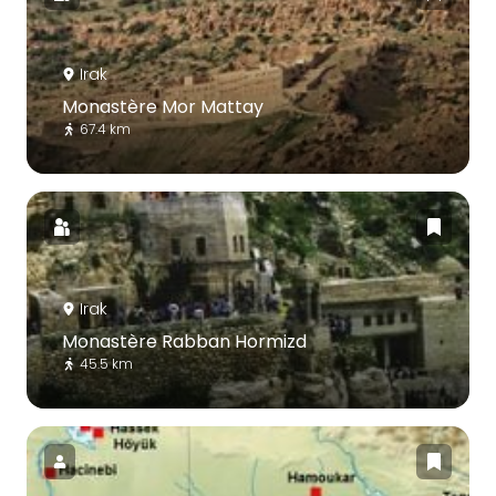
Irak
Monastère Mor Mattay
67.4 km
Irak
Monastère Rabban Hormizd
45.5 km