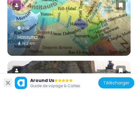
Irak
Hassuna
19.2 km
Around Us
Télécharger
Guide de voyage & Cartes
Irak
Forteresse Bash Tapia
606 m