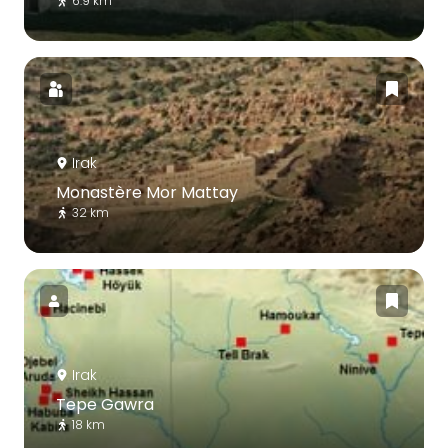
6.9 km
Irak
Monastère Mor Mattay
32 km
Irak
Tepe Gawra
18 km