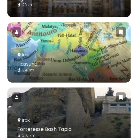
23 km
Irak
Hassuna
3.4 km
Irak
Forteresse Bash Tapia
21.6 km