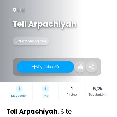
Irak
Tell Arpachiyah
Site archéologique
J'y suis allé
1
5,2k
Photos
Popularité
Discussion
Avis
Tell Arpachiyah
,
Site