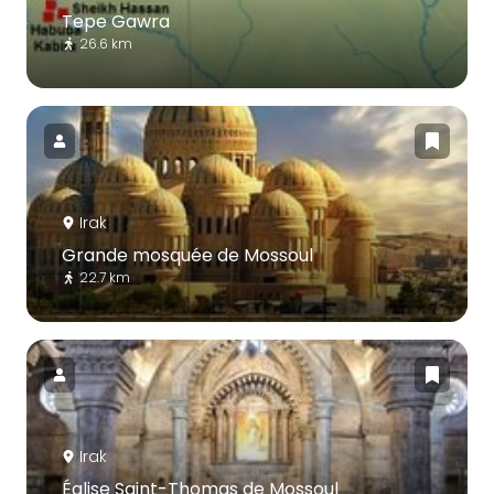
Tepe Gawra
26.6 km
Irak
Grande mosquée de Mossoul
22.7 km
Irak
Église Saint-Thomas de Mossoul