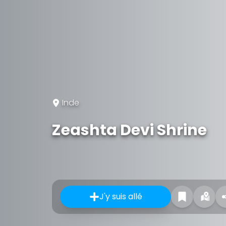
Inde
Zeashta Devi Shrine
J'y suis allé