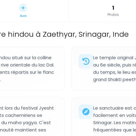
1
Photos
Avis
e hindou à Zaethyar, Srinagar, Inde
dou situé sur la colline
Le temple original 
rive orientale du lac Dal.
au 6e siècle, puis r
ts répartis sur le flanc
du temps, le lieu 
.
grand Shakti peeth
t lors du festival Jyesht
Le sanctuaire est o
its cachemiriens se
facilement en voit
e du maha yagya. C'est
Srinagar. Les mat
unauté maintient ses
fréquentées que l