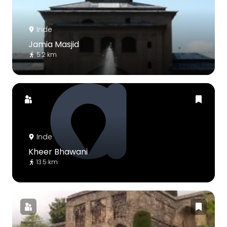
Inde
Jamia Masjid
5.2 km
Inde
Kheer Bhawani
13.5 km