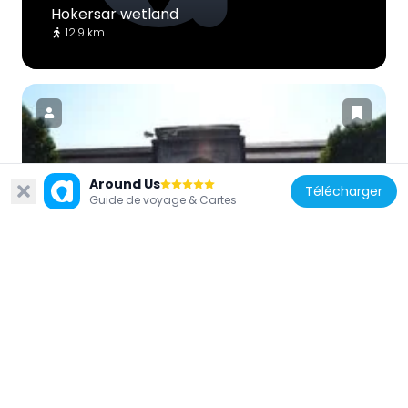
Hokersar wetland
12.9 km
Inde
Around Us
Télécharger
Guide de voyage & Cartes
Pathar Masjid
5.9 km
Inde
Ziyarat Naqshband Sahab