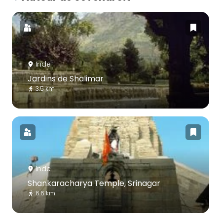
Inde
Jardins de Shalimar
3.5 km
Inde
Shankaracharya Temple, Srinagar
6.6 km