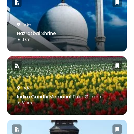
Inde
Hazratbal Shrine
1.1 km
Inde
Indira Gandhi Memorial Tulip Garden
6.1 km