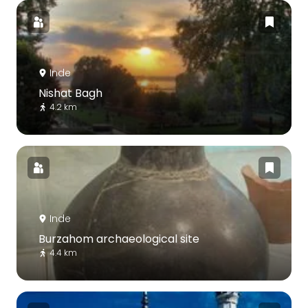
Inde
Nishat Bagh
4.2 km
Inde
Burzahom archaeological site
4.4 km