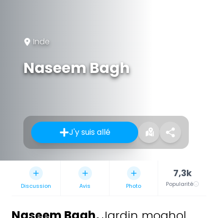
Inde
Naseem Bagh
J'y suis allé
7,3k
Popularité
Discussion
Avis
Photo
Naseem Bagh
,
Jardin moghol