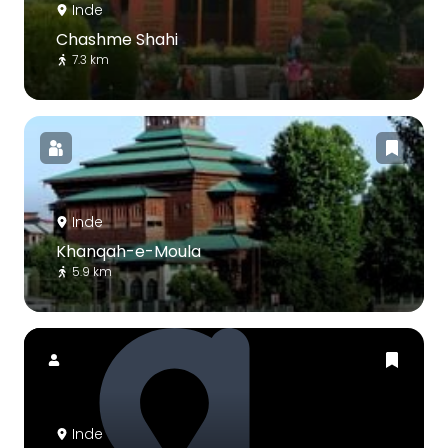
Inde
Chashme Shahi
7.3 km
Inde
Khanqah-e-Moula
5.9 km
Inde