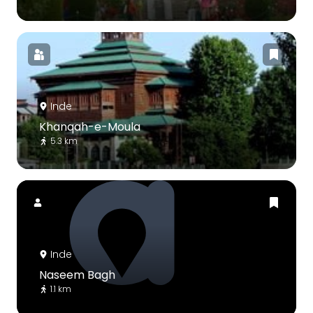
Inde
Khanqah-e-Moula
5.3 km
Inde
Naseem Bagh
1.1 km