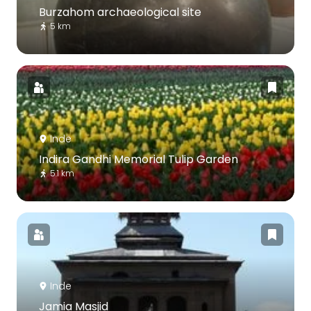
Burzahom archaeological site
5 km
Inde
Indira Gandhi Memorial Tulip Garden
5.1 km
Inde
Jamia Masjid