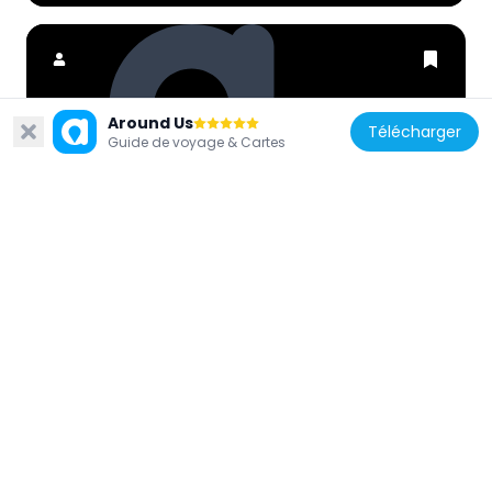
Around Us
Télécharger
Inde
Guide de voyage & Cartes
Hokersar wetland
13 km
Inde
Pathar Masjid
5.3 km