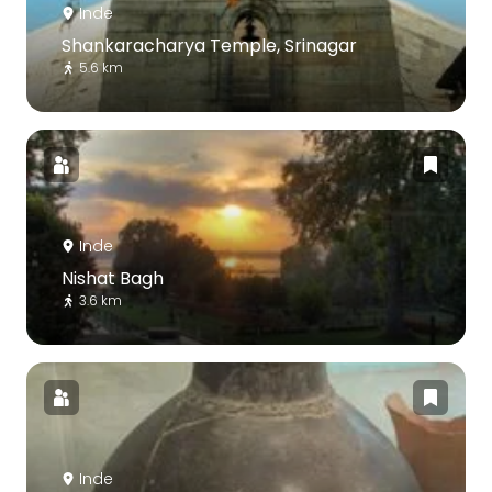
Inde
Shankaracharya Temple, Srinagar
5.6 km
Inde
Nishat Bagh
3.6 km
Inde