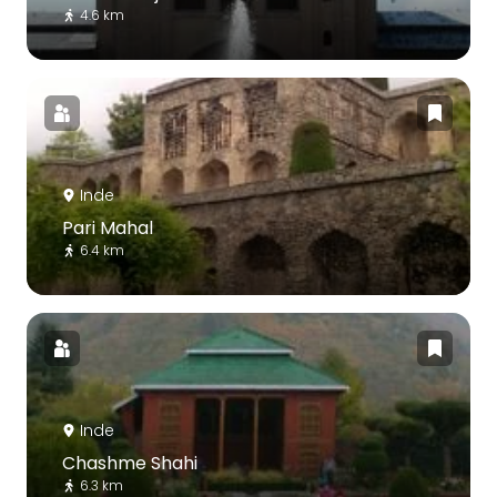
4.6 km
Inde
Pari Mahal
6.4 km
Inde
Chashme Shahi
6.3 km