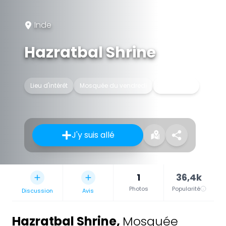
Inde
Hazratbal Shrine
Lieu d'intérêt
Mosquée du vendredi
Sanctuaire
J'y suis allé
1
36,4k
Photos
Popularité
Discussion
Avis
Hazratbal Shrine
,
Mosquée