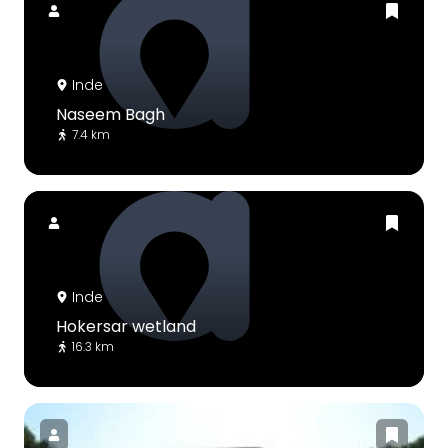
Inde
Naseem Bagh
7.4 km
Inde
Hokersar wetland
16.3 km