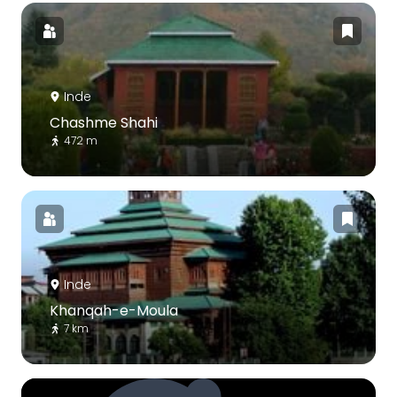
Inde
Chashme Shahi
472 m
Inde
Khanqah-e-Moula
7 km