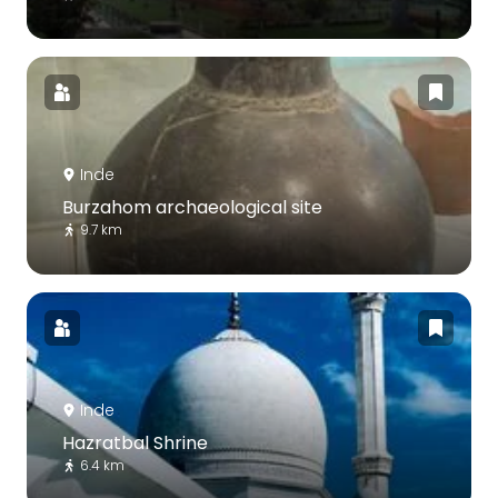
Inde
Burzahom archaeological site
9.7 km
Inde
Hazratbal Shrine
6.4 km