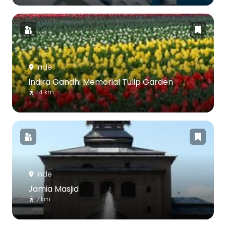
Inde
Indira Gandhi Memorial Tulip Garden
1.4 km
Inde
Jamia Masjid
7 km