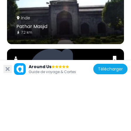
Inde
Pathar Masjid
7.2 km
Around Us
Télécharger
Guide de voyage & Cartes
Inde
Ziyarat Naqshband Sahab
6.7 km