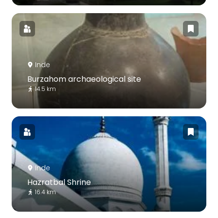
Inde
Burzahom archaeological site
14.5 km
Inde
Hazratbal Shrine
16.4 km