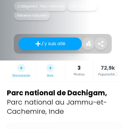
Catégorie II : Parc national
Parc national
Réserve naturelle
J'y suis allé
3
72,9k
Photos
Popularité
Discussion
Avis
Parc national de Dachigam
,
Parc national au Jammu-et-
Cachemire, Inde