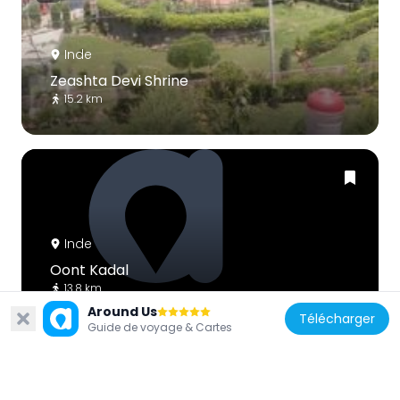
Inde
Zeashta Devi Shrine
15.2 km
Inde
Oont Kadal
13.8 km
Around Us
Télécharger
Guide de voyage & Cartes