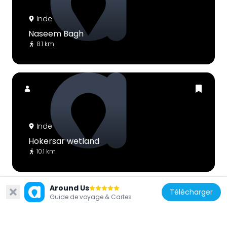
Inde
Naseem Bagh
8.1 km
Inde
Hokersar wetland
10.1 km
Around Us
Télécharger
Guide de voyage & Cartes