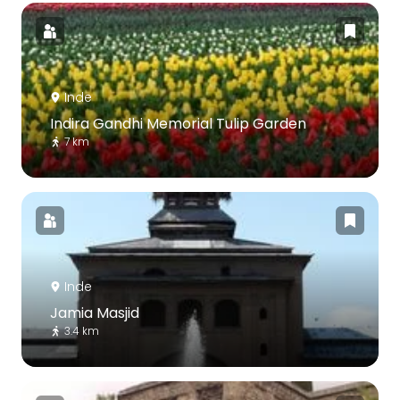
Inde
Indira Gandhi Memorial Tulip Garden
7 km
Inde
Jamia Masjid
3.4 km