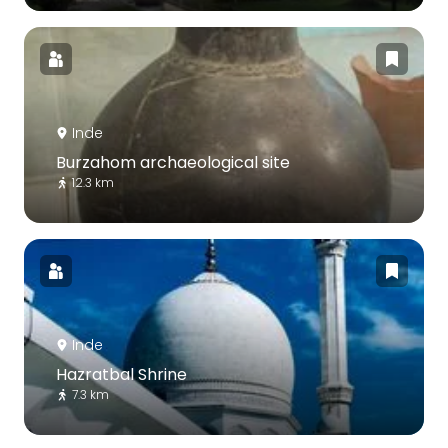
Inde
Burzahom archaeological site
12.3 km
Inde
Hazratbal Shrine
7.3 km