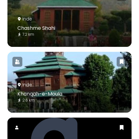
Inde
Chashme Shahi
7.2 km
Inde
Khanqah-e-Moula
2.6 km