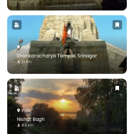
Inde
Shankaracharya Temple, Srinagar
3.1 km
Inde
Nishat Bagh
8.9 km