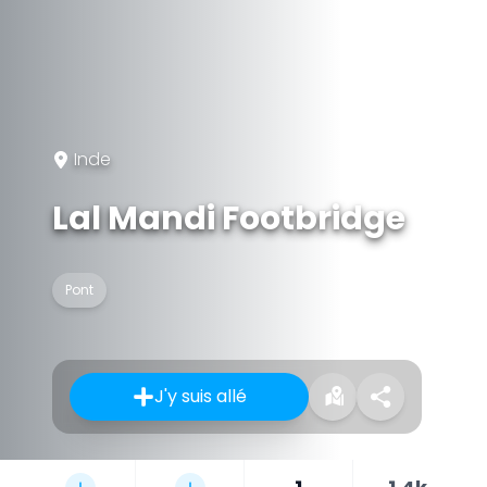
Inde
Lal Mandi Footbridge
Pont
J'y suis allé