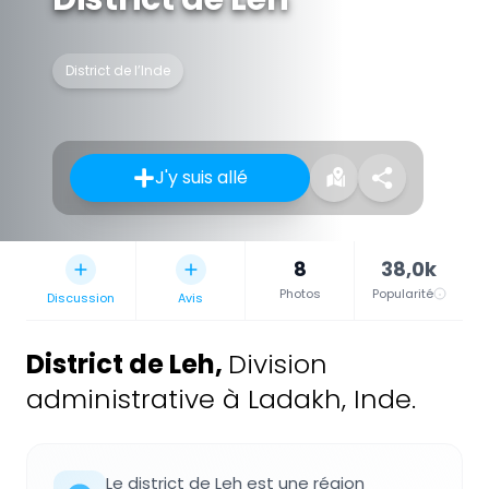
District de l’Inde
J'y suis allé
8
38,0k
Photos
Popularité
Discussion
Avis
District de Leh
,
Division
administrative à Ladakh, Inde.
Le district de Leh est une région