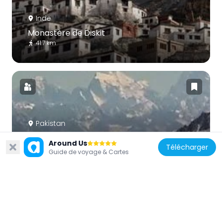
Inde
Monastère de Diskit
41.7 km
Pakistan
Saltoro Kangri
Around Us
Télécharger
152.8 km
Guide de voyage & Cartes