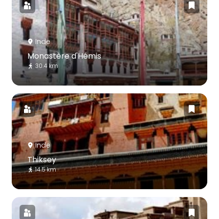
Inde
Monastère d'Hémis
30.4 km
Inde
Thiksey
14.5 km