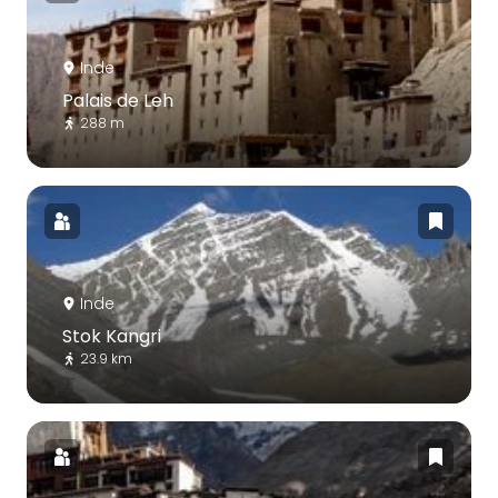
Inde
Palais de Leh
288 m
Inde
Stok Kangri
23.9 km