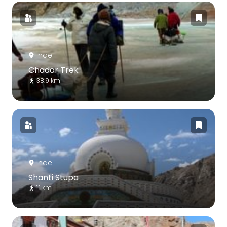
Inde
Chadar Trek
38.9 km
Inde
Shanti Stupa
1.1 km