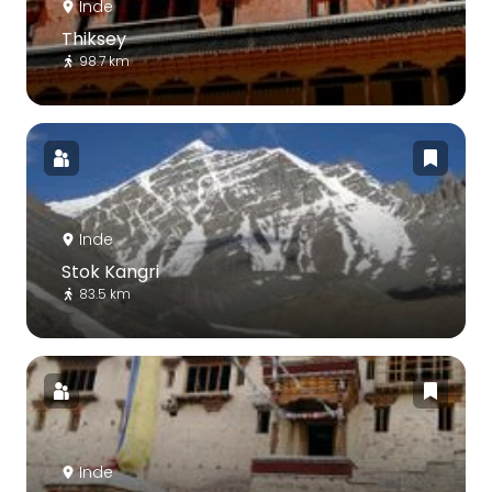
Inde
Thiksey
98.7 km
Inde
Stok Kangri
83.5 km
Inde