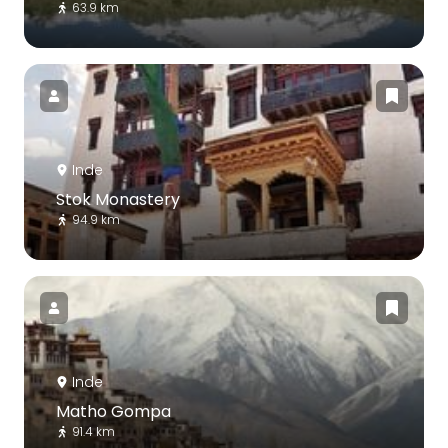
63.9 km
Inde
Stok Monastery
94.9 km
Inde
Matho Gompa
91.4 km