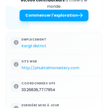
60,000 contributeurs
à travers le
monde.
Commencer l'exploration
EMPLACEMENT
Kargil district
SITE WEB
http://phuktalmonastery.com
COORDONNÉES GPS
33.26836,77.17954
DERNIÈRE MISE À JOUR