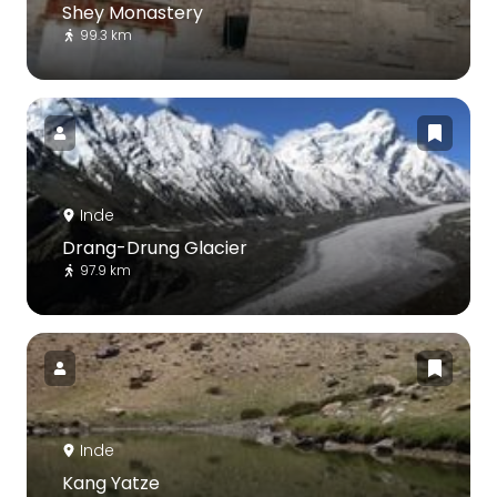
Shey Monastery
99.3 km
Inde
Drang-Drung Glacier
97.9 km
Inde
Kang Yatze