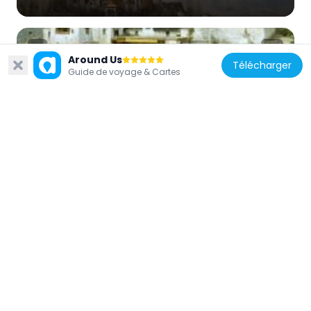
Around Us
Télécharger
Guide de voyage & Cartes
Inde
Lingshed Gompa
78.2 km
Inde
Chemrey
96.7 km