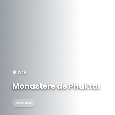
Inde
Monastère de Phuktal
Monastère