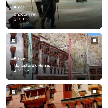
Inde
Chadar Trek
81.8 km
Inde
Monastère d'Hémis
86.6 km