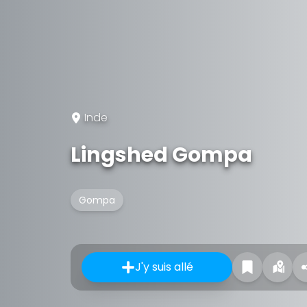
Inde
Lingshed Gompa
Gompa
J'y suis allé