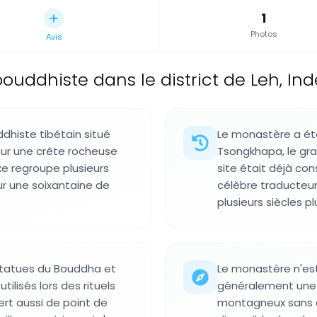
1
Photos
Avis
uddhiste dans le district de Leh, Ind
histe tibétain situé
Le monastère a été
 sur une crête rocheuse
Tsongkhapa, le gr
xe regroupe plusieurs
site était déjà co
r une soixantaine de
célèbre traducteur
plusieurs siècles pl
s statues du Bouddha et
Le monastère n'est
ilisés lors des rituels
généralement une j
rt aussi de point de
montagneux sans a