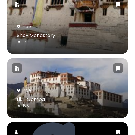
Inde
Shey Monastery
11 km
Inde
Likir Gompa
40.6 km