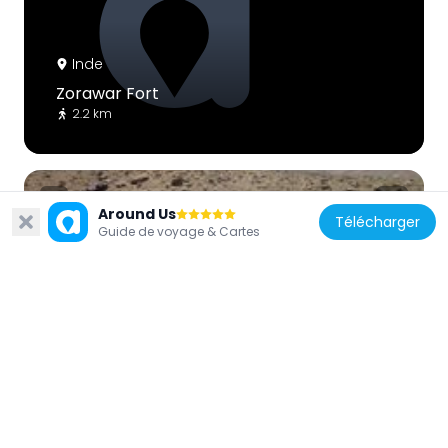
Inde
Zorawar Fort
2.2 km
Around Us
Télécharger
Guide de voyage & Cartes
Inde
Kang Yatze
46.7 km