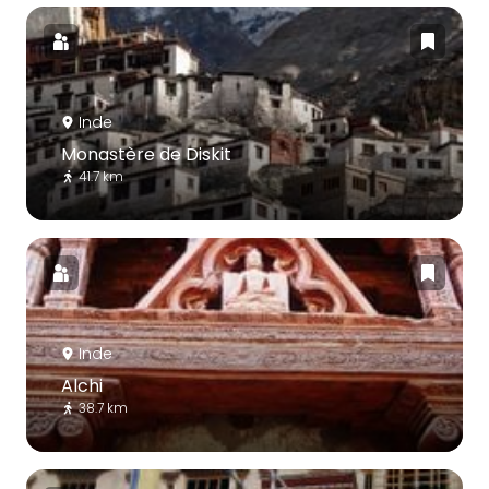
Inde
Monastère de Diskit
41.7 km
Inde
Alchi
38.7 km