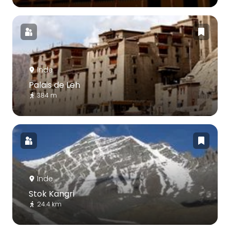
Inde
Palais de Leh
384 m
Inde
Stok Kangri
24.4 km