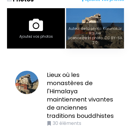
Auteur de la photo: Karunakar
Rayker
Ajoutez vos photos
Licence de la photo: CC BY-SA
2.0
Lieux où les
monastères de
l'Himalaya
maintiennent vivantes
de anciennes
traditions bouddhistes
30
éléments