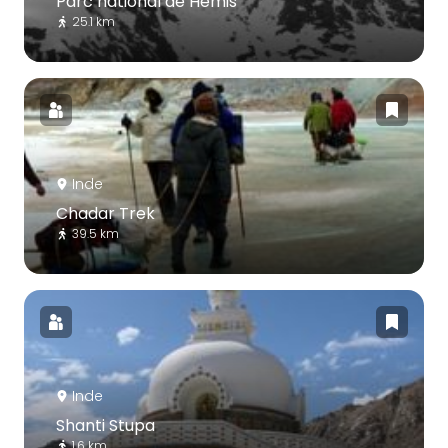
Parc national de Hemis
25.1 km
Inde
Chadar Trek
39.5 km
Inde
Shanti Stupa
1.6 km