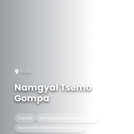
Inde
Namgyal Tsemo
Gompa
Gompa
Monastère bouddhiste tibétain
Monument d'importance nationale