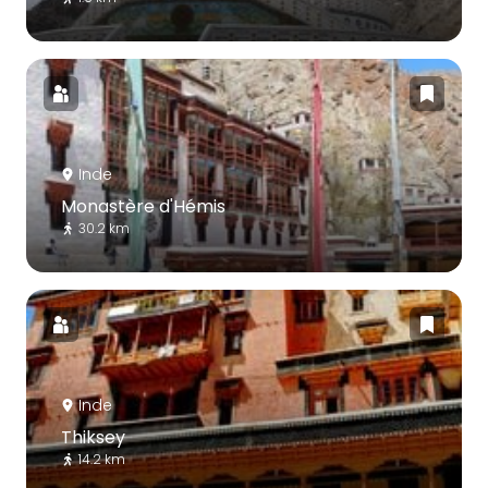
Inde
Monastère d'Hémis
30.2 km
Inde
Thiksey
14.2 km