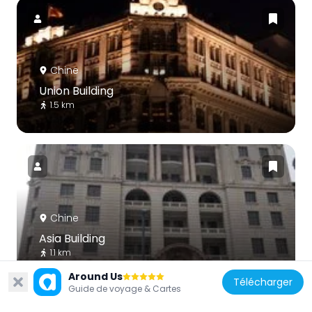
Chine
Union Building
1.5 km
Chine
Asia Building
1.1 km
Around Us
Télécharger
Guide de voyage & Cartes