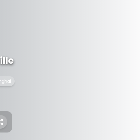
lle
anghai