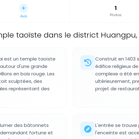
1
Photos
Avis
ple taoïste dans le district Huangpu,
ai est un temple taoïste
Construit en 1403 so
d autour d'une grande
édifice religieux de
llons en bois rouge. Les
complexe a été en
oit sculptées, des
ultérieurement, pr
ales représentant des
projet de restaurat
llumer des bâtonnets
L'entrée se trouve
s, demandant fortune et
l'enceinte est acce