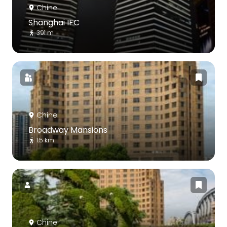
Chine
Shanghai IFC
391 m
Chine
Broadway Mansions
1.5 km
Chine