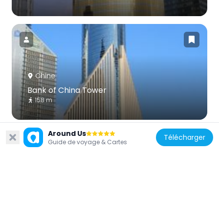
Chine
Bank of China Tower
158 m
Around Us
Télécharger
Guide de voyage & Cartes
Chine
Bank of China Building
946 m