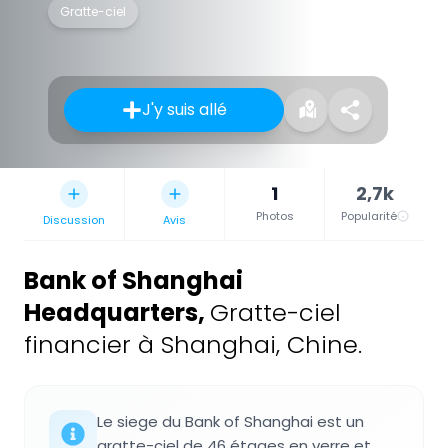
Gratte-ciel
J'y suis allé
1
2,7k
Photos
Popularité
Discussion
Avis
Bank of Shanghai
Headquarters
,
Gratte-ciel
financier à Shanghai, Chine.
Le siege du Bank of Shanghai est un
gratte-ciel de 46 étages en verre et