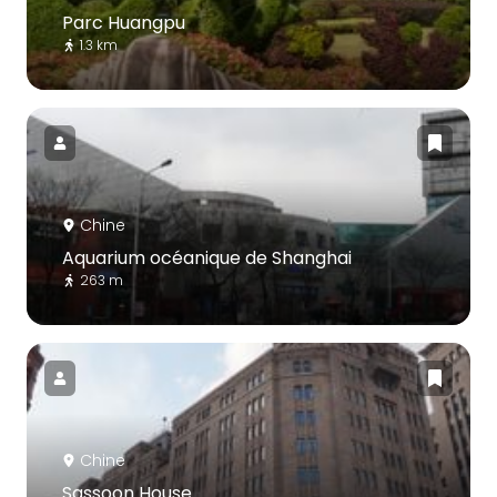
Parc Huangpu
1.3 km
Chine
Aquarium océanique de Shanghai
263 m
Chine
Sassoon House