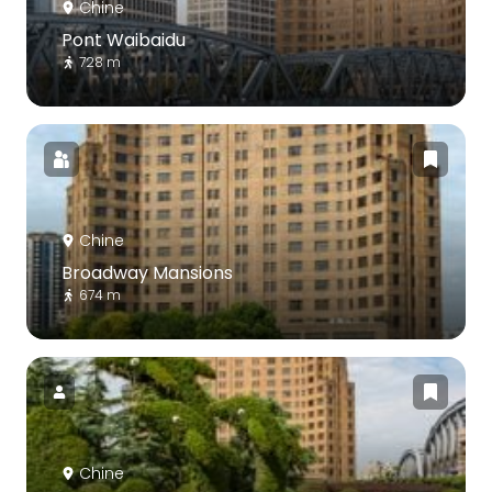
Chine
Pont Waibaidu
728 m
Chine
Broadway Mansions
674 m
Chine