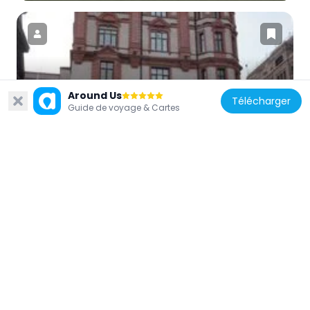
Chine
Around Us
Télécharger
Hôtel de la Paix
Guide de voyage & Cartes
893 m
Chine
Bank of Taiwan Building
1.2 km