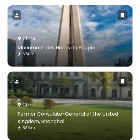
Chine
Monument des Héros du Peuple
674 m
Chine
Former Consulate-General of the United
Kingdom, Shanghai
885 m