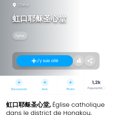
Chine
虹口耶稣圣心堂
Église
J'y suis allé
1,2k
Popularité
Discussion
Avis
Photo
虹口耶稣圣心堂
,
Église catholique
dans le district de Hongkou,