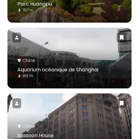
Parc Huangpu
767 m
Chine
Aquarium océanique de Shanghai
819 m
Chine
Sassoon House