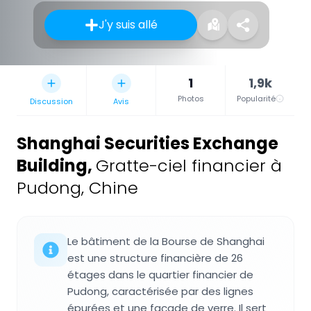
J'y suis allé
1
1,9k
Photos
Popularité
Discussion
Avis
Shanghai Securities Exchange
Building
,
Gratte-ciel financier à
Pudong, Chine
Le bâtiment de la Bourse de Shanghai
est une structure financière de 26
étages dans le quartier financier de
Pudong, caractérisée par des lignes
épurées et une façade de verre. Il sert