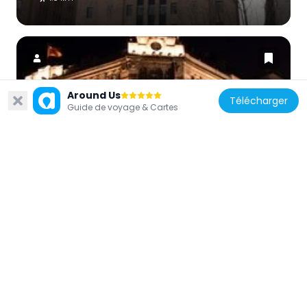
Around Us
Télécharger
Guide de voyage & Cartes
Chine
Union Building
1.9 km
Chine
Asia Building
1.6 km