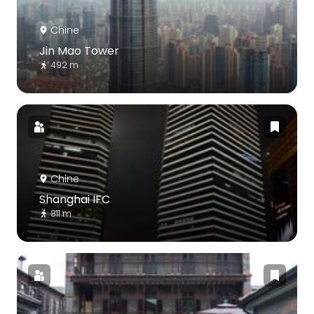
Chine
Jin Mao Tower
492 m
Chine
Shanghai IFC
811 m