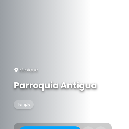
Mexique
Parroquia Antigua
Temple