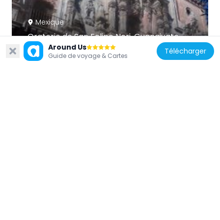
Mexique
Oratorio de San Felipe Neri, Guanajuato
50.1 km
Around Us
Télécharger
Guide de voyage & Cartes
Mexique
Irapuato Cathedral
19.1 km