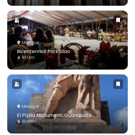
Mexique
Bicentennial Park Silao
46.1 km
Mexique
El Pípila Monument, Guanajuato
49.8 km