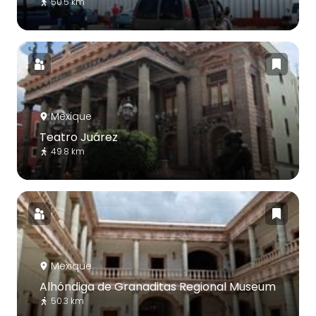
50.5 km
Mexique
Teatro Juárez
49.8 km
Mexique
Alhóndiga de Granaditas Regional Museum
50.3 km