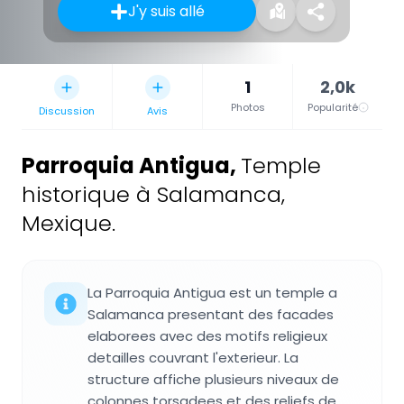
J'y suis allé
1
2,0k
Photos
Popularité
Discussion
Avis
Parroquia Antigua
,
Temple
historique à Salamanca,
Mexique.
La Parroquia Antigua est un temple a
Salamanca presentant des facades
elaborees avec des motifs religieux
detailles couvrant l'exterieur. La
structure affiche plusieurs niveaux de
colonnes torsadees et des reliefs de