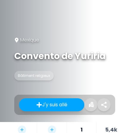
Mexique
Convento de Yuriria
Bâtiment religieux
J'y suis allé
1
5,4k