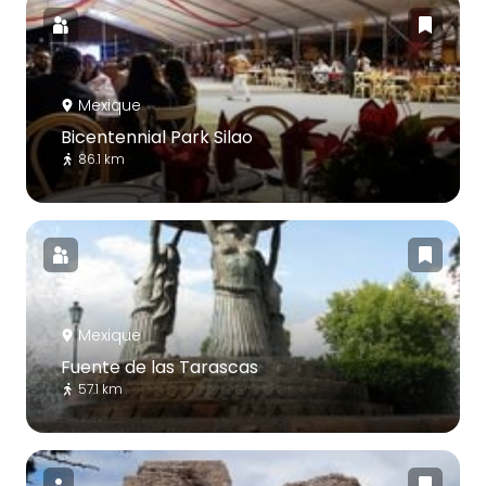
Mexique
Bicentennial Park Silao
86.1 km
Mexique
Fuente de las Tarascas
57.1 km