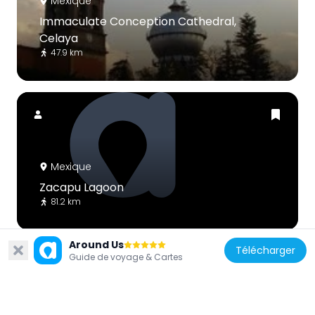
Mexique
Immaculate Conception Cathedral,
Celaya
47.9 km
Mexique
Zacapu Lagoon
81.2 km
Around Us
Télécharger
Guide de voyage & Cartes