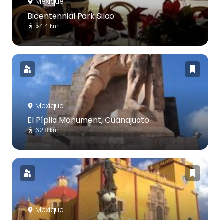
Mexique
Bicentennial Park Silao
54.4 km
Mexique
El Pípila Monument, Guanajuato
62.8 km
Mexique