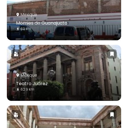
Mexique
Momies de Guanajuato
63 km
Mexique
Teatro Juárez
62.9 km