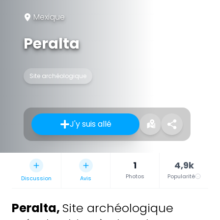
Mexique
Peralta
Site archéologique
J'y suis allé
1
4,9k
Photos
Popularité
Discussion
Avis
Peralta
,
Site archéologique