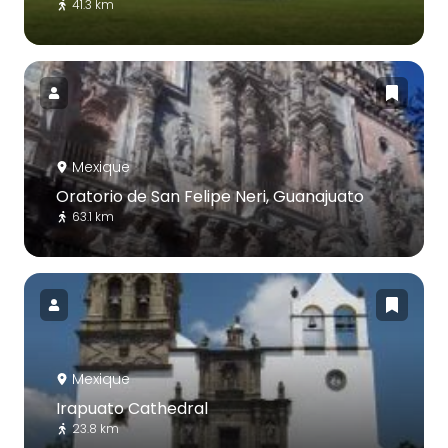
41.3 km
Mexique
Oratorio de San Felipe Neri, Guanajuato
63.1 km
Mexique
Irapuato Cathedral
23.8 km