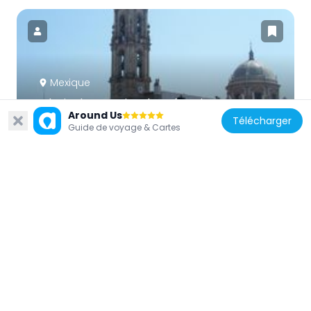
Mexique
Iglesia de San Miguel Arcángel
Around Us
44.3 km
Télécharger
Guide de voyage & Cartes
Mexique
Parroquia Antigua
25 km