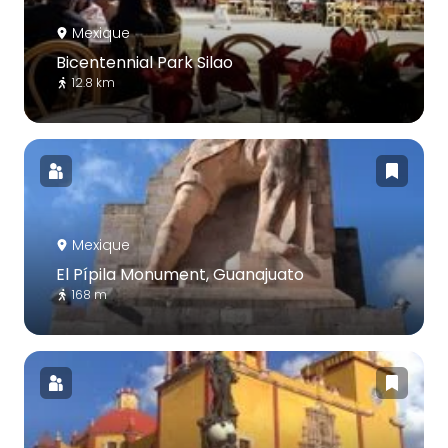
Mexique
Bicentennial Park Silao
12.8 km
Mexique
El Pípila Monument, Guanajuato
168 m