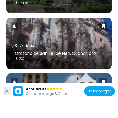
1.6 km
Mexique
Oratorio de San Felipe Neri, Guanajuato
237 m
Around Us
Télécharger
Guide de voyage & Cartes
Mexique
Irapuato Cathedral
39.2 km