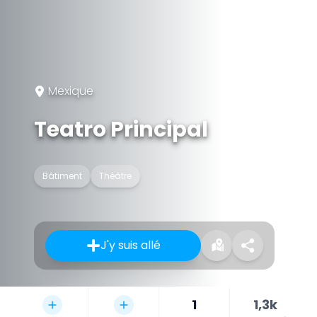
Mexique
Teatro Principal
Bâtiment
Théâtre
J'y suis allé
1
1,3k