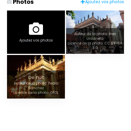
Photos
Ajoutez vos photos
Auteur de la photo: Ines
Urdaneta
Ajoutez vos photos
Licence de la photo: CC BY-SA
3.0
De nuit
Auteur de la photo: Pedro
Sánchez
Licence de la photo: GFDL