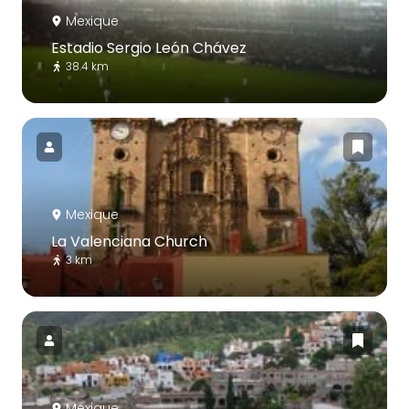
Mexique
Estadio Sergio León Chávez
38.4 km
Mexique
La Valenciana Church
3 km
Mexique