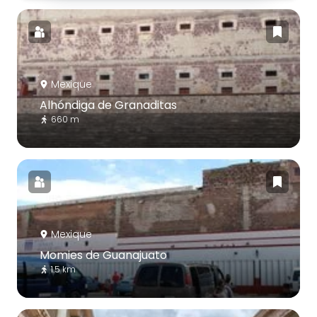
Mexique
Alhóndiga de Granaditas
660 m
Mexique
Momies de Guanajuato
1.5 km