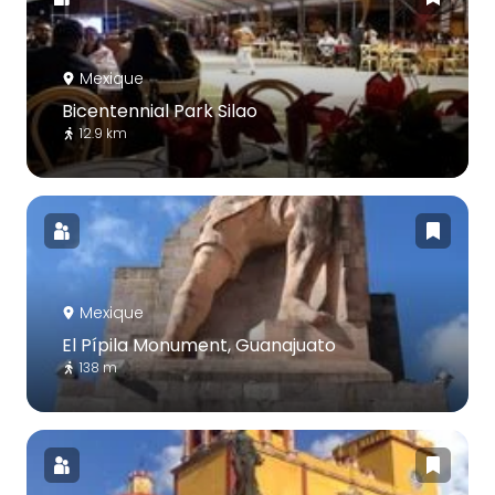
Mexique
Bicentennial Park Silao
12.9 km
Mexique
El Pípila Monument, Guanajuato
138 m