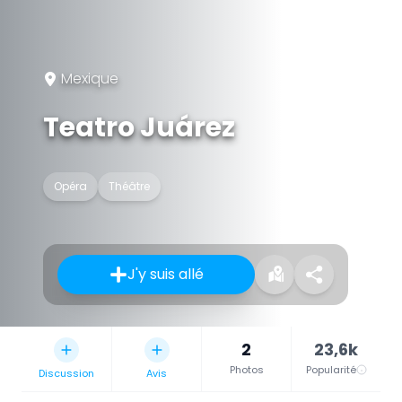
Mexique
Teatro Juárez
Opéra
Théâtre
J'y suis allé
2
23,6k
Photos
Popularité
Discussion
Avis