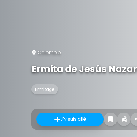
Colombie
Ermita de Jesús Naza
Ermitage
J'y suis allé