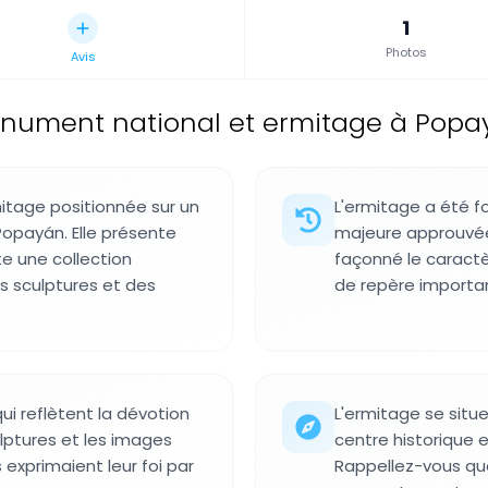
1
Photos
Avis
nument national et ermitage à Popa
itage positionnée sur un
L'ermitage a été f
Popayán. Elle présente
majeure approuvée
te une collection
façonné le caractè
s sculptures et des
de repère importa
i reflètent la dévotion
L'ermitage se situe
ulptures et les images
centre historique 
xprimaient leur foi par
Rappellez-vous que 