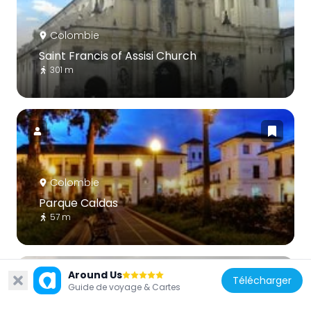
Colombie
Saint Francis of Assisi Church
301 m
Colombie
Parque Caldas
57 m
Around Us
Télécharger
Guide de voyage & Cartes