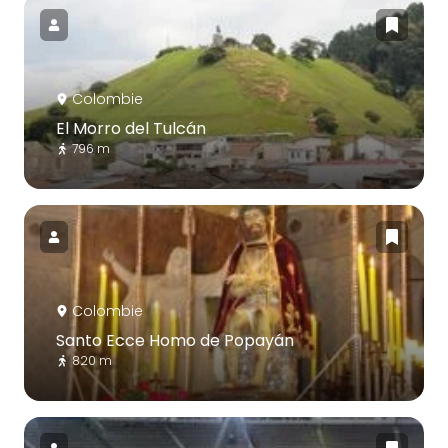
Colombie
El Morro del Tulcán
796 m
Colombie
Santo Ecce Homo de Popayán
820 m