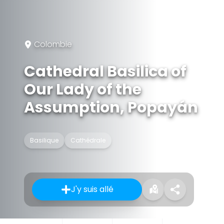
Colombie
Cathedral Basilica of
Our Lady of the
Assumption, Popayán
Basilique
Cathédrale
J'y suis allé