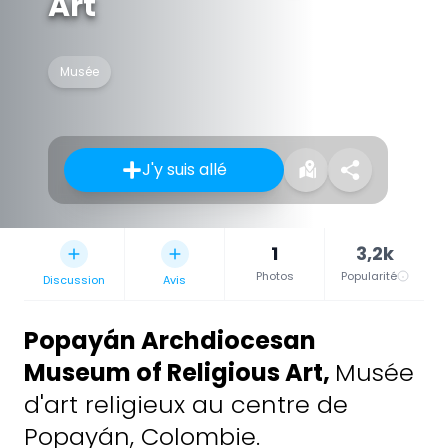
Art
Musée
J'y suis allé
1
3,2k
Photos
Popularité
Discussion
Avis
Popayán Archdiocesan
Museum of Religious Art
,
Musée
d'art religieux au centre de
Popayán, Colombie.