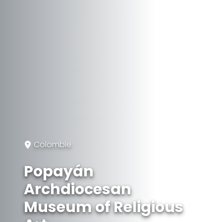
Colombie
Popayán
Archdiocesan
Museum of Religious