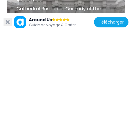
Cathedral Basilica of Our Lady of the
Assumption, Popayán
Around Us
2.2 km
Télécharger
Guide de voyage & Cartes
Colombie
Parque Caldas
2.1 km
Colombie