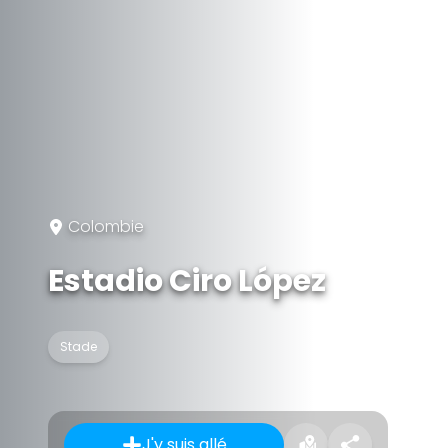
Colombie
Estadio Ciro López
Stade
J'y suis allé