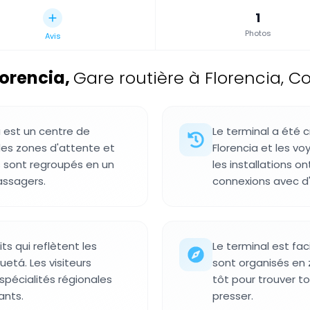
1
Photos
Avis
lorencia
,
Gare routière à Florencia, C
a est un centre de
Le terminal a été c
des zones d'attente et
Florencia et les v
s sont regroupés en un
les installations 
passagers.
connexions avec d'a
s qui reflètent les
Le terminal est fac
uetá. Les visiteurs
sont organisés en zo
spécialités régionales
tôt pour trouver to
ants.
presser.