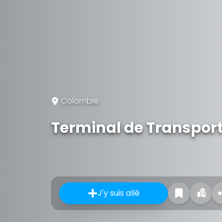
Colombie
Terminal de Transport
J'y suis allé