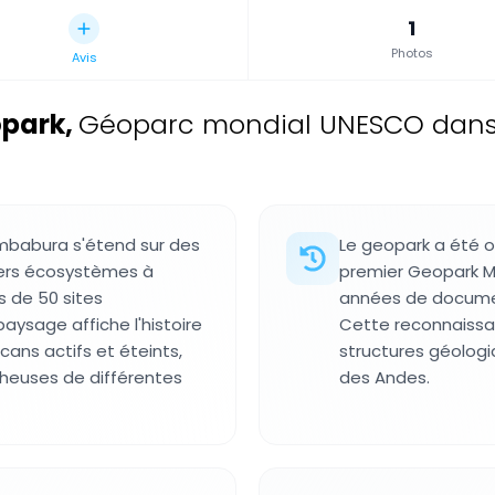
1
Photos
Avis
opark
,
Géoparc mondial UNESCO dans 
mbabura s'étend sur des
Le geopark a été o
vers écosystèmes à
premier Geopark M
s de 50 sites
années de document
paysage affiche l'histoire
Cette reconnaissa
ans actifs et éteints,
structures géologi
cheuses de différentes
des Andes.