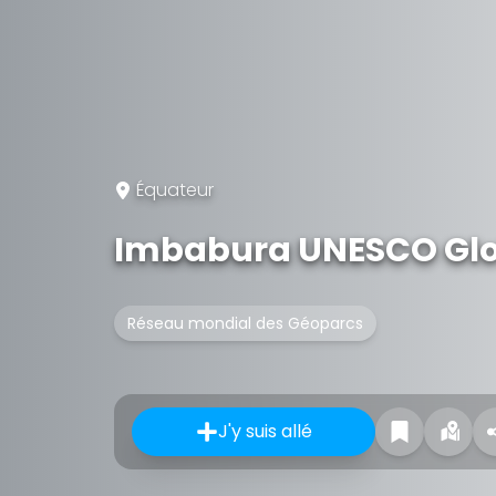
Équateur
Imbabura UNESCO Glo
Réseau mondial des Géoparcs
J'y suis allé