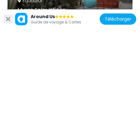
Équateur
Museo Solar Intiñán
23 km
Around Us
Télécharger
Guide de voyage & Cartes
Équateur
Quitsato Sundial
41.1 km
Équateur