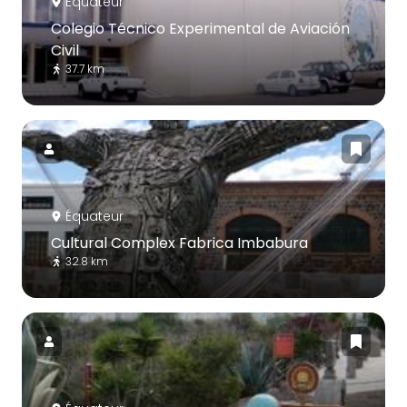
Équateur
Colegio Técnico Experimental de Aviación
Civil
37.7 km
Équateur
Cultural Complex Fabrica Imbabura
32.8 km