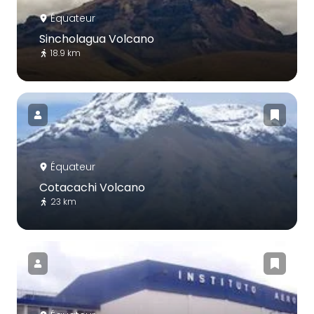
Équateur
Sincholagua Volcano
18.9 km
Équateur
Cotacachi Volcano
23 km