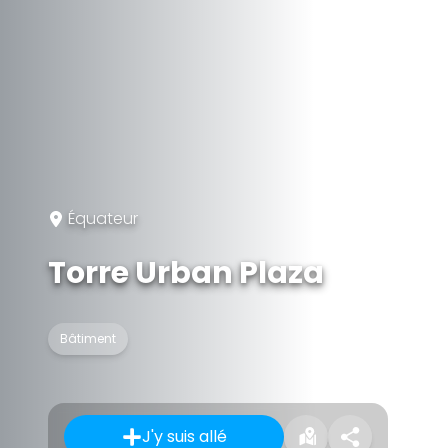
Équateur
Torre Urban Plaza
Bâtiment
J'y suis allé