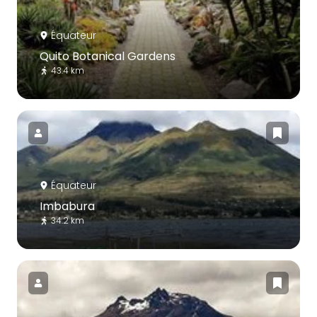
Équateur
Quito Botanical Gardens
43.4 km
Équateur
Imbabura
34.2 km