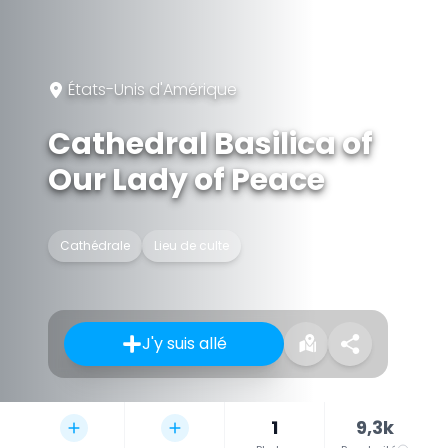
États-Unis d'Amérique
Cathedral Basilica of
Our Lady of Peace
Cathédrale
Lieu de culte
J'y suis allé
1
9,3k