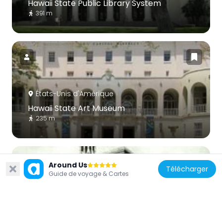
Hawaii State Public Library System
391 m
États-Unis d'Amérique
Hawaii State Art Museum
235 m
Around Us
Télécharger
Guide de voyage & Cartes
États-Unis d'Amérique
Keōua Hale