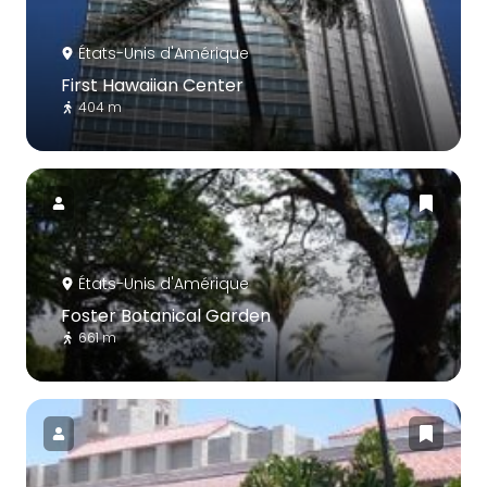
États-Unis d'Amérique
First Hawaiian Center
404 m
États-Unis d'Amérique
Foster Botanical Garden
661 m