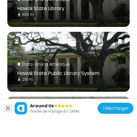
Hawaii State Library
653 m
États-Unis d'Amérique
Hawaii State Public Library System
261 m
Around Us
Télécharger
Guide de voyage & Cartes
États-Unis d'Amérique