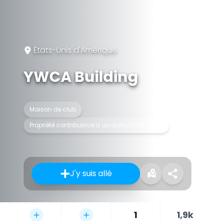
États-Unis d'Amérique
YWCA Building
Maison de club
Propriété contributrice à un district historique
J'y suis allé
1
1,9k