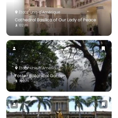
États-Unis d'Amérique
Cathedral Basilica of Our Lady of Peace
132 m
États-Unis d'Amérique
Foster Botanical Garden
702 m