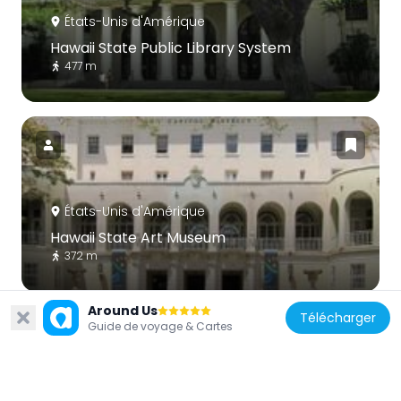
États-Unis d'Amérique
Hawaii State Public Library System
477 m
États-Unis d'Amérique
Hawaii State Art Museum
372 m
Around Us
Télécharger
Guide de voyage & Cartes
États-Unis d'Amérique