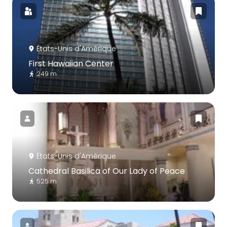
États-Unis d'Amérique
First Hawaiian Center
249 m
États-Unis d'Amérique
Cathedral Basilica of Our Lady of Peace
525 m