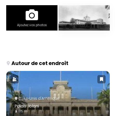
Ajoutez vos photos
Autour de cet endroit
États-Unis d'Amérique
Palais ʻIolani
175 m