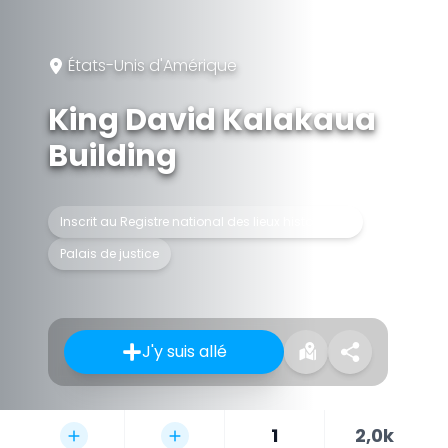
États-Unis d'Amérique
King David Kalakaua
Building
Inscrit au Registre national des lieux historiques
Palais de justice
J'y suis allé
1
2,0k