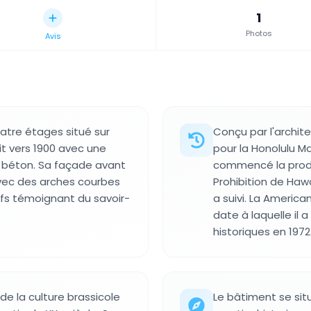
1
Photos
Avis
atre étages situé sur
Conçu par l'archi
it vers 1900 avec une
pour la Honolulu M
n béton. Sa façade avant
commencé la produc
avec des arches courbes
Prohibition de Hawai
ifs témoignant du savoir-
a suivi. La America
date à laquelle il a
historiques en 1972
e la culture brassicole
Le bâtiment se si