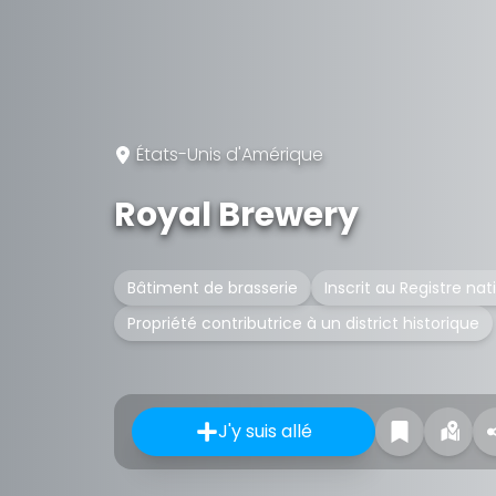
États-Unis d'Amérique
Royal Brewery
Bâtiment de brasserie
Inscrit au Registre nat
Propriété contributrice à un district historique
J'y suis allé