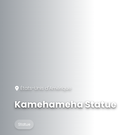
États-Unis d'Amérique
Kamehameha Statue
Statue