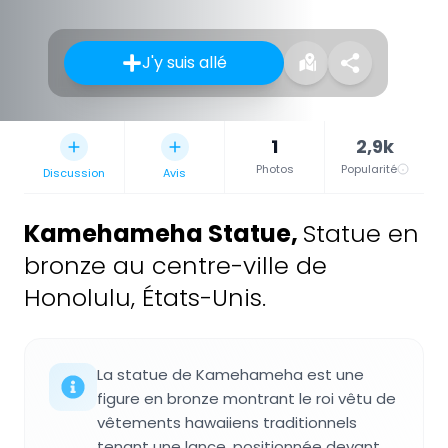
J'y suis allé
1
2,9k
Photos
Popularité
Discussion
Avis
Kamehameha Statue
,
Statue en
bronze au centre-ville de
Honolulu, États-Unis.
La statue de Kamehameha est une
figure en bronze montrant le roi vêtu de
vêtements hawaiiens traditionnels
tenant une lance, positionnée devant