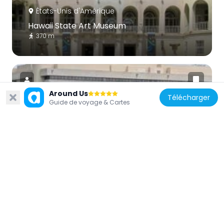
États-Unis d'Amérique
Hawaii State Art Museum
370 m
Around Us
Télécharger
Guide de voyage & Cartes
États-Unis d'Amérique
Prince Kuhio Federal Building
355 m
États-Unis d'Amérique