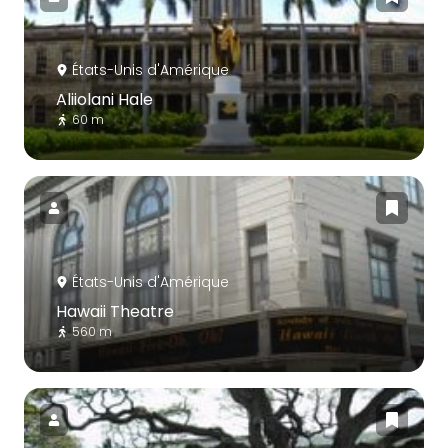
États-Unis d'Amérique
Aliiolani Hale
60 m
États-Unis d'Amérique
Hawaii Theatre
560 m