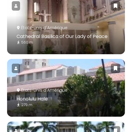
États-Unis d'Amérique
Cathedral Basilica of Our Lady of Peace
560 m
États-Unis d'Amérique
Honolulu Hale
279 m