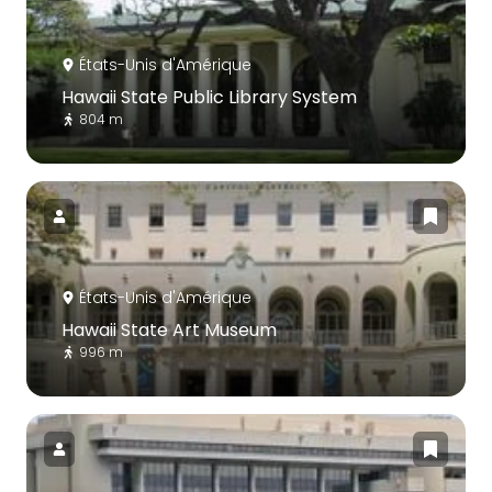
États-Unis d'Amérique
Hawaii State Public Library System
804 m
États-Unis d'Amérique
Hawaii State Art Museum
996 m