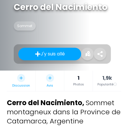
Cerro del Nacimiento
Sommet
J'y suis allé
1
1,9k
Photos
Popularité
Discussion
Avis
Cerro del Nacimiento
,
Sommet
montagneux dans la Province de
Catamarca, Argentine