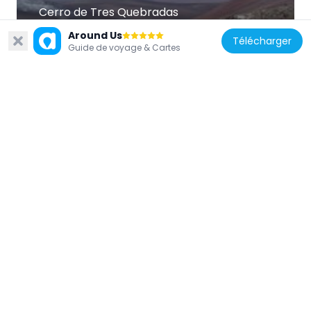
Cerro de Tres Quebradas
37.2 km
Around Us
Télécharger
Guide de voyage & Cartes
Chili
Nevado San Francisco
42.7 km
Argentine
Incapillo