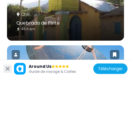
Chili
Quebrada de Pinte
48.6 km
Around Us
Télécharger
Guide de voyage & Cartes
Chili
Swedish-ESO Submillimetre Telescope
65.6 km