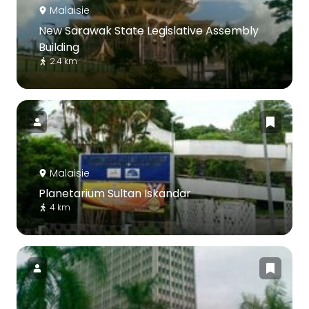
Malaisie
New Sarawak State Legislative Assembly
Building
2.4 km
Malaisie
Planetarium Sultan Iskandar
4 km