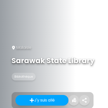
Malaisie
Sarawak State Library
Bibliothèque
J'y suis allé