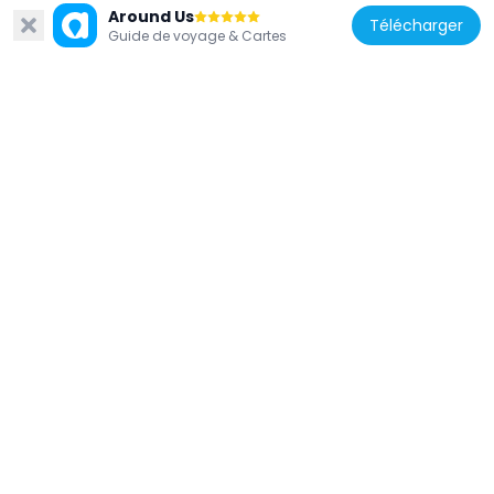
Around Us
3.2 km
Télécharger
Guide de voyage & Cartes
Malaisie
St. Joseph's Cathedral, Kuching
3.7 km
Malaisie
Hong San Si Temple
2.9 km