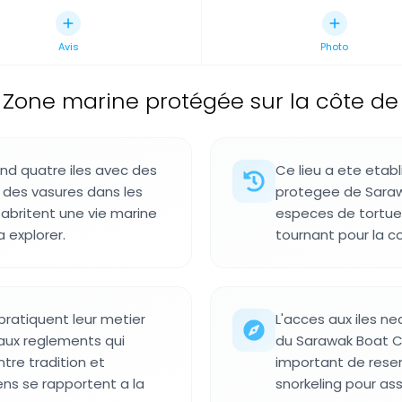
Avis
Photo
Zone marine protégée sur la côte de 
nd quatre iles avec des
Ce lieu a ete etab
t des vasures dans les
protegee de Saraw
 abritent une vie marine
especes de tortue
 explorer.
tournant pour la c
ratiquent leur metier
L'acces aux iles n
aux reglements qui
du Sarawak Boat Cl
ntre tradition et
important de reser
ns se rapportent a la
snorkeling pour assu