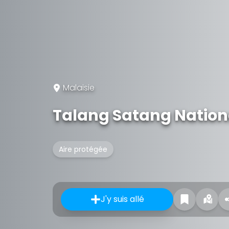
Malaisie
Talang Satang Nation
Aire protégée
J'y suis allé