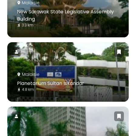
Malaisie
New Sarawak State Legislative Assembly
Building
3.3 km
Malaisie
Planetarium Sultan Iskandar
4.8 km