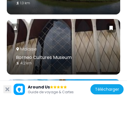
1.3 km
Malaisie
Borneo Cultures Museum
4.2 km
Around Us
Télécharger
Guide de voyage & Cartes
Malaisie
St. Joseph's Cathedral, Kuching
4.7 km