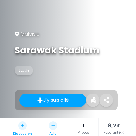
Malaisie
Sarawak Stadium
Stade
J'y suis allé
1
8,2k
Photos
Popularité
Discussion
Avis