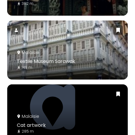
362 m
Malaisie
Textile Museum Sarawak
149 m
Malaisie
Cat artwork
285 m