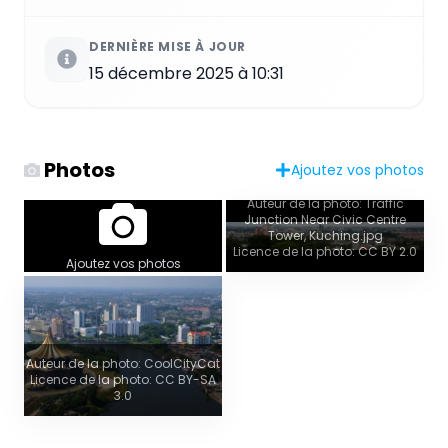
DERNIÈRE MISE À JOUR
15 décembre 2025 à 10:31
Photos
Ajoutez vos photos
Vue panoramique
Auteur de la photo: Traffic
Junction Near Civic Centre
Tower, Kuching.jpg
Licence de la photo: CC BY 2.0
Ajoutez vos photos
Auteur de la photo: CoolCityCat
Licence de la photo: CC BY-SA
3.0