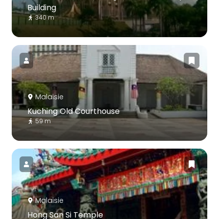
Building
340 m
Malaisie
Kuching Old Courthouse
59 m
Malaisie
Hong San Si Temple