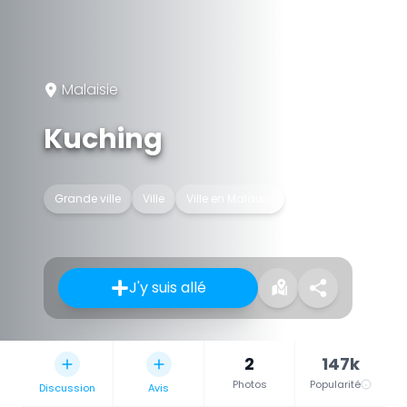
Malaisie
Kuching
Grande ville
Ville
Ville en Malaisie
J'y suis allé
2
147k
Photos
Popularité
Discussion
Avis