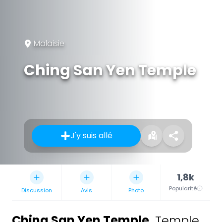
Malaisie
Ching San Yen Temple
J'y suis allé
1,8k
Popularité
Discussion
Avis
Photo
Ching San Yen Temple
,
Temple