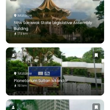
Malaisie
New Sarawak State Legislative Assembly
Building
17.9 km
Malaisie
Planetarium Sultan Iskandar
19.1 km