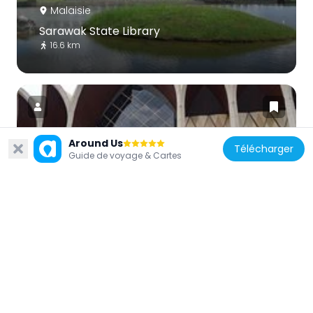
Malaisie
Sarawak State Library
16.6 km
Around Us
Télécharger
Guide de voyage & Cartes
Malaisie
Borneo Cultures Museum
18.8 km
Malaisie