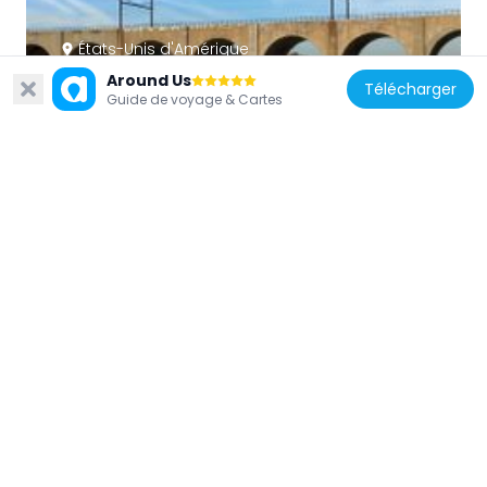
États-Unis d'Amérique
Raritan River Bridge
Around Us
Télécharger
Guide de voyage & Cartes
1.2 km
États-Unis d'Amérique
Main Post Office
218 m