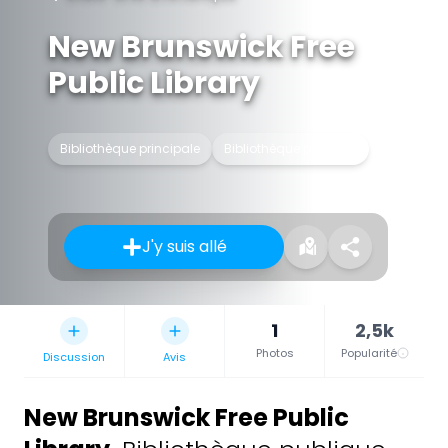
New Brunswick Free
Public Library
Bibliothèque principale
Bibliothèque publique
J'y suis allé
1
2,5k
Photos
Popularité
Discussion
Avis
New Brunswick Free Public