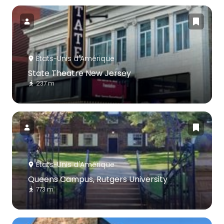
États-Unis d'Amérique
State Theatre New Jersey
237 m
États-Unis d'Amérique
Queens Campus, Rutgers University
773 m