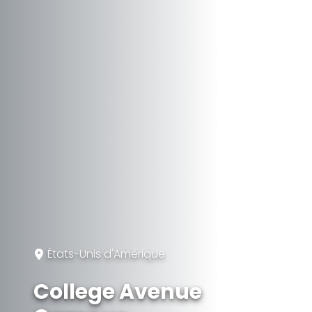
États-Unis d'Amérique
College Avenue