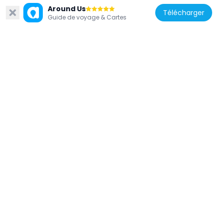
Around Us
Télécharger
Guide de voyage & Cartes
États-Unis d'Amérique
The Gateway
1.2 km
États-Unis d'Amérique
Henry Guest House
539 m