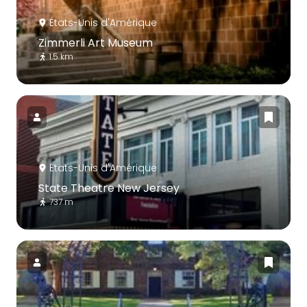
États-Unis d'Amérique
Zimmerli Art Museum
1.5 km
États-Unis d'Amérique
State Theatre New Jersey
737 m