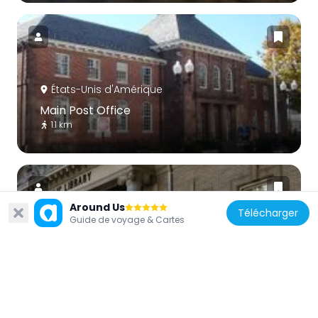
États-Unis d'Amérique
Main Post Office
1.1 km
Around Us
Télécharger
Guide de voyage & Cartes
États-Unis d'Amérique
New Brunswick Free Public Library
897 m