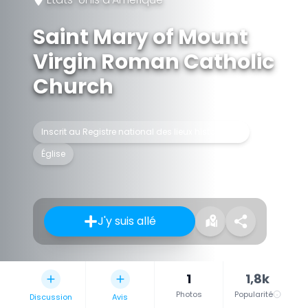
Saint Mary of Mount
Virgin Roman Catholic
Church
Inscrit au Registre national des lieux historiques
Église
J'y suis allé
1
1,8k
Photos
Popularité
Discussion
Avis