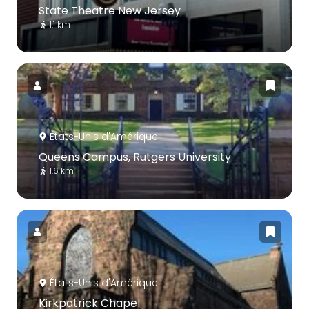
State Theatre New Jersey
1.1 km
États-Unis d'Amérique
Queens Campus, Rutgers University
1.6 km
États-Unis d'Amérique
Kirkpatrick Chapel