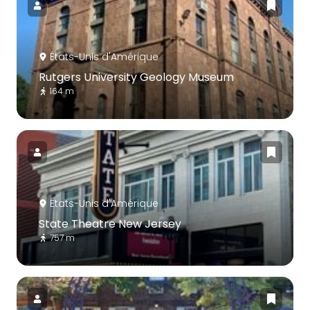
États-Unis d'Amérique
Rutgers University Geology Museum
164 m
États-Unis d'Amérique
State Theatre New Jersey
757 m