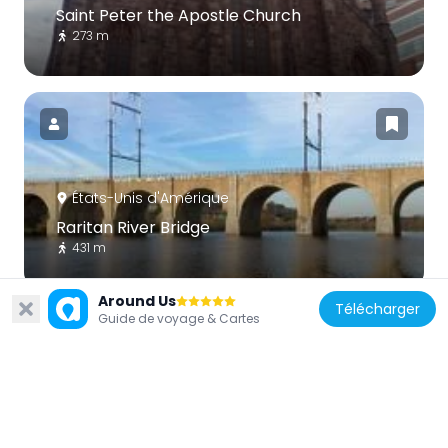
Saint Peter the Apostle Church
273 m
États-Unis d'Amérique
Raritan River Bridge
431 m
Around Us
Télécharger
Guide de voyage & Cartes
États-Unis d'Amérique
Main Post Office