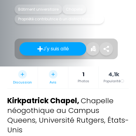
Bâtiment universitaire
Chapelle
Propriété contributrice à un district historique
J'y suis allé
1
4,1k
Photos
Popularité
Discussion
Avis
Kirkpatrick Chapel
,
Chapelle
néogothique au Campus
Queens, Université Rutgers, États-
Unis