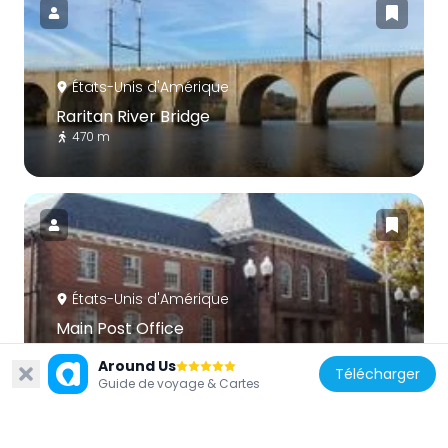
États-Unis d'Amérique
Raritan River Bridge
470 m
États-Unis d'Amérique
Main Post Office
622 m
Around Us
Télécharger
Guide de voyage & Cartes